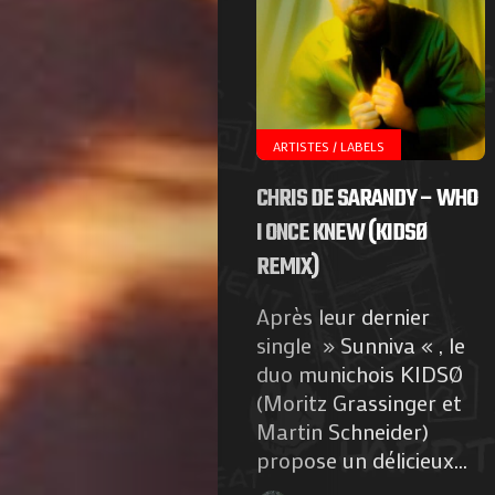
ARTISTES / LABELS
CHRIS DE SARANDY – WHO
I ONCE KNEW (KIDSØ
REMIX)
Après leur dernier
single » Sunniva « , le
duo munichois KIDSØ
(Moritz Grassinger et
Martin Schneider)
propose un délicieux...