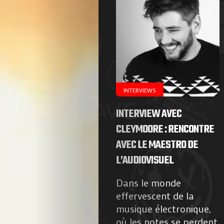
Agenda
Galerie
Photos
INTERVIEWS
Magazine
INTERVIEW AVEC
À
CLEYMOORE : RENCONTRE
AVEC LE MAESTRO DE
Propos
L’AUDIOVISUEL
de
Dans le monde
effervescent de la
Nous
musique électronique,
où les notes se perdent