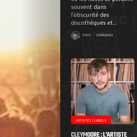
Contactez-
souvent dans
l’obscurité des
nous
discothèques et...
!
23/08/2023
ERIC
Search
ARTISTES / LABELS
CLEYMOORE : L’ARTISTE