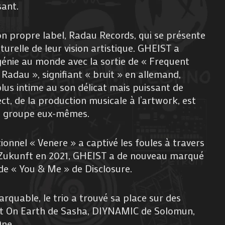
sant.
son propre label, Radau Records, qui se présente
relle de leur vision artistique. GHEIST a
énie au monde avec la sortie de « Frequent
Radau », signifiant « bruit » en allemand,
us intime au son délicat mais puissant de
t, de la production musicale à l’artwork, est
u groupe eux-mêmes.
tionnel « Venere » a captivé les foules à travers
 Zukunft en 2021, GHEIST a de nouveau marqué
 de « You & Me » de Disclosure.
rquable, le trio a trouvé sa place sur des
ght On Earth de Sasha, DIYNAMIC de Solomun,
ne.