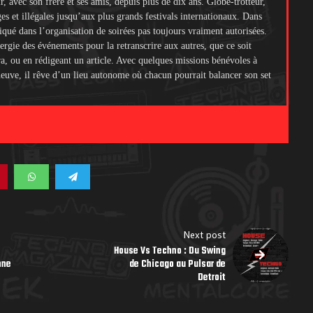
ir, avec son frère et ses amis, depuis plus de dix ans. Globe-trotteur,
ges et illégales jusqu’aux plus grands festivals internationaux. Dans
liqué dans l’organisation de soirées pas toujours vraiment autorisées.
ergie des événements pour la retranscrire aux autres, que ce soit
ra, ou en rédigeant un article. Avec quelques missions bénévoles à
 neuve, il rêve d’un lieu autonome où chacun pourrait balancer son set
.
Next post
House Vs Techno : Du Swing
nne
de Chicago au Pulsar de
Detroit