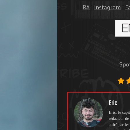
RA
|
Instagram
|
F
Spot
Eric
Eric, le cap
rédacteur de 
attiré par le