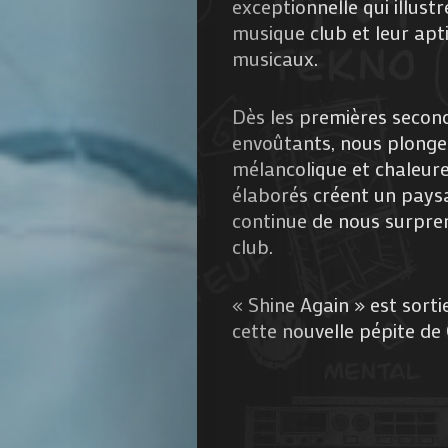
exceptionnelle qui illust
de
musique club et leur apt
musicaux.
Nous
Dès les premières second
Contactez-
envoûtants, nous plongea
mélancolique et chaleur
nous
élaborés créent un pays
continue de nous surpren
!
club.
« Shine Again » est sor
Search
cette nouvelle pépite de