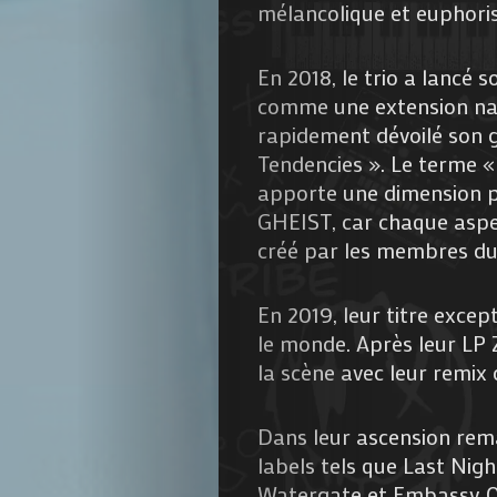
mélancolique et euphori
En 2018, le trio a lancé 
comme une extension natu
rapidement dévoilé son g
Tendencies ». Le terme « 
apporte une dimension pl
GHEIST, car chaque aspec
créé par les membres d
En 2019, leur titre excep
le monde. Après leur LP
la scène avec leur remix
Dans leur ascension rema
labels tels que Last Ni
Watergate et Embassy O