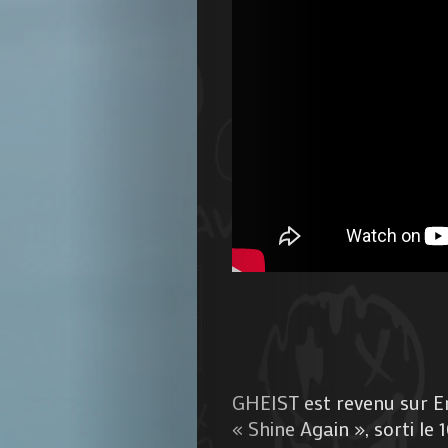
Agenda
Galerie
Photos
Magazine
À
GHEIST est revenu sur E
Propos
« Shine Again », sorti le