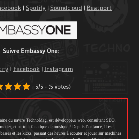
acebook
|
Spotify
|
Soundcloud
|
Beatport
Suivre Embassy One:
ify
I
Facebook
|
Instagram
5/5 - (5 votes)
itaine du navire TechnoMag, est développeur web, consultant SEO,
metier, et surtout fanatique de musique ! Depuis l’enfance, il est
s basses et les kicks, passant des heures à écouter et jouer sur machines