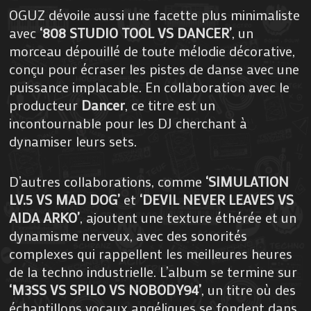
OGUZ dévoile aussi une facette plus minimaliste
avec
‘808 STUDIO TOOL VS DANCER’
, un
morceau dépouillé de toute mélodie décorative,
conçu pour écraser les pistes de danse avec une
puissance implacable. En collaboration avec le
producteur
Dancer
, ce titre est un
incontournable pour les DJ cherchant à
dynamiser leurs sets.
D’autres collaborations, comme
‘SIMULATION
LV.5 VS MAD DOG’
et
‘DEVIL NEVER LEAVES VS
AIDA ARKO’
, ajoutent une texture éthérée et un
dynamisme nerveux, avec des sonorités
complexes qui rappellent les meilleures heures
de la techno industrielle. L’album se termine sur
‘M3SS VS SPILO VS NOBODY94’
, un titre où des
échantillons vocaux angéliques se fondent dans