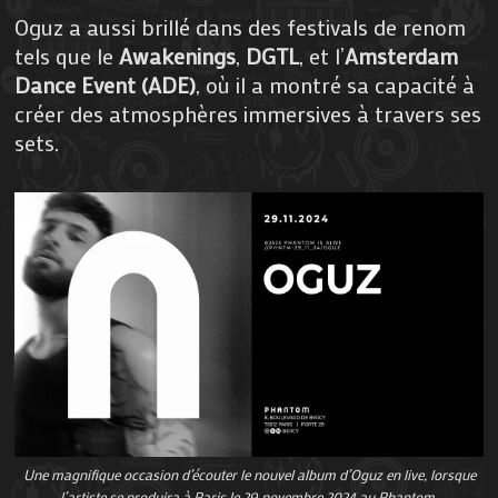
Oguz a aussi brillé dans des festivals de renom
tels que le
Awakenings
,
DGTL
, et l’
Amsterdam
Dance Event (ADE)
, où il a montré sa capacité à
créer des atmosphères immersives à travers ses
sets.
Une magnifique occasion d’écouter le nouvel album d’Oguz en live, lorsque
l’artiste se produira à Paris le 29 novembre 2024 au Phantom.