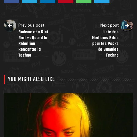
Previous post
Next post
Bademe et « Riot
Liste des
Grrrl » : Quand la
Meilleurs Sites
Rébellion
pour tes Packs
Rencontre la
de Samples
Techno
Techno
YOU MIGHT ALSO LIKE