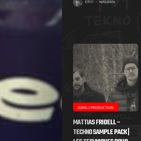
16/02/2026
ERIC
Contactez-
nous
!
Search
DJING / PRODUCTION
MATTIAS FRIDELL –
TECHNO SAMPLE PACK |