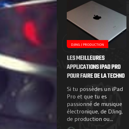
Agenda
Galerie
DJING / PRODUCTION
Photos
LES MEILLEURES
Magazine
APPLICATIONS IPAD PRO
POUR FAIRE DE LA TECHNO
À
Si tu possèdes un iPad
Propos
Pro et que tu es
passionné de musique
de
électronique, de DJing,
de production ou...
Nous