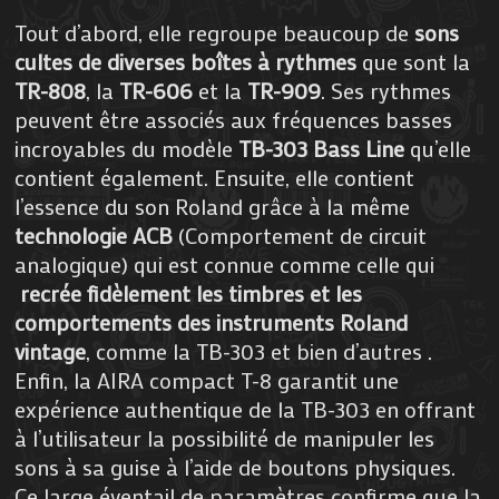
Tout d’abord, elle regroupe beaucoup de
sons
cultes de diverses boîtes à rythmes
que sont la
TR-808
, la
TR-606
et la
TR-909
. Ses rythmes
peuvent être associés aux fréquences basses
incroyables du modèle
TB-303 Bass Line
qu’elle
contient également. Ensuite, elle contient
l’essence du son Roland grâce à la même
technologie ACB
(Comportement de circuit
analogique) qui est connue comme celle qui
recrée fidèlement les timbres et les
comportements des instruments Roland
vintage
, comme la TB-303 et bien d’autres .
Enfin, la AIRA compact T-8 garantit une
expérience authentique de la TB-303 en offrant
à l’utilisateur la possibilité de manipuler les
sons à sa guise à l’aide de boutons physiques.
Ce large éventail de paramètres confirme que la