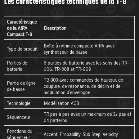
Les caractéristiques techniques de la T-8
Caractéristique
de la AIRA
Description
Compact T-8
Boîte à rythme compacte AIRA avec
Type de produit
synthétiseur de basse
Parties de
6 parties de batterie avec les sons des TR-
batterie
606, TR-808 et TR-909
TB-303 avec commandes de hauteur, de
Partie de ligne
coupure, de résonance, de déclin et de
de basse
modulation d’enveloppe
Technologie
Modélisation ACB
TR pas à pas avec un maximum de 32 pas et
Séquenceur
64 patterns
Fonctions du
Accent, Probability, Sub Step, Velocity
séquenceur