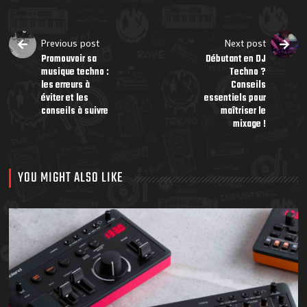
Previous post
Next post
Promouvoir sa
Débutant en DJ
musique techno :
Techno ?
les erreurs à
Conseils
éviter et les
essentiels pour
conseils à suivre
maîtriser le
mixage !
YOU MIGHT ALSO LIKE