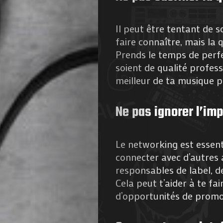
Il peut être tentant de 
faire connaître, mais la 
Prends le temps de perfe
soient de qualité profess
meilleur de ta musique po
Agenda
Galerie
Ne pas ignorer l’im
Photos
Le networking est essent
connecter avec d’autres 
Magazine
responsables de label, d
Cela peut t’aider à te fa
À
d’opportunités de promo
Propos