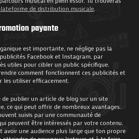
n parcours musical en plein essor. Tu trouveras
plateforme de distribution musicale
.
promotion payante
ganique est importante, ne néglige pas la
publicités Facebook et Instagram, par
s utiles pour cibler un public spécifique.
rendre comment fonctionnent ces publicités et
 les utiliser efficacement.
 de publier un article de blog sur un site
ue, ce qui peut offrir de nombreux avantages.
 souvent suivis par une communauté de
ui peuvent être intéressés par votre contenu.
nt avoir une audience plus large que ton propre
 à atteindre de nouveaux lecteurs et à te faire