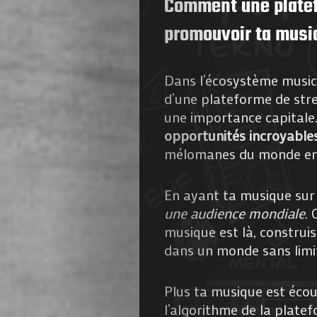
Comment une platef
de
promouvoir ta musi
Nous
Dans l’écosystème musical
Contactez-
d’une plateforme de str
une importance capitale
nous
opportunités incroyables 
mélomanes du monde ent
!
En ayant ta musique sur
une audience mondiale
. 
Search
musique est là, construis
dans un monde sans limi
Plus ta musique est écou
l’algorithme de la platef