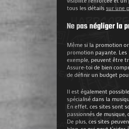
visibilité renforcée et u
tous les détails
sur une 
Ne pas négliger la 
Même si la promotion or
promotion payante. Les 
exemple, peuvent être trè
Assure-toi de bien comp
de définir un budget pour
Il est également possible
spécialisé dans la musiq
En effet, ces sites sont
passionnés de musique, q
De plus, ces sites peuve
blog, ce qui peut t’aider