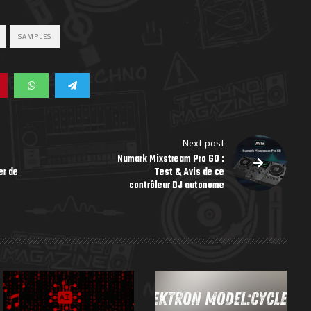
SAMPLES
Next post
Numark Mixstream Pro GO :
er de
Test & Avis de ce
contrôleur DJ autonome