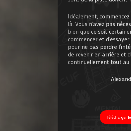
Nous
Idéalement, commencez pa
là. Vous n’avez pas néce
Contactez-
bien que ce soit certai
commencer et d’essayer d
nous
pour ne pas perdre l’int
de revenir en arrière et 
!
continuellement tout au l
Alexand
Search
Télécharger l