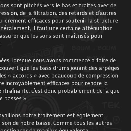
sons sont pitchés vers le bas et traités avec de
ession, de la filtration, des retards et d’autres
ulièrement efficaces pour soutenir la structure
néralement, il faut une certaine atténuation
’assurer que les sons sont maîtrisés pour
.
nées, lorsque nous avons commencé à faire de
écouvert que les bass drums jouant des arpèges
des « accords » avec beaucoup de compression
tre incroyablement efficaces pour rendre la
 entraînante, c’est donc probablement de là que
de basses ».
availlons notre traitement est également
e son de notre basse. Comme tous les autres
 fonctionner de manière équivalente.