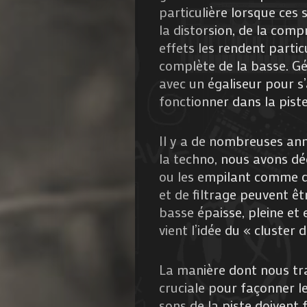
particulière lorsque ces 
la distorsion, de la compr
effets les rendent partic
complète de la basse. Gé
avec un égaliseur pour s
Agenda
fonctionner dans la piste
Galerie
Il y a de nombreuses an
Photos
la techno, nous avons d
ou les empilant comme 
Magazine
et de filtrage peuvent ê
basse épaisse, pleine et
À
vient l’idée du « cluster 
Propos
La manière dont nous tr
cruciale pour façonner l
de
sons de la piste doivent