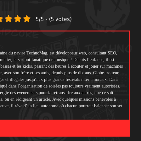
5/5 - (5 votes)
itaine du navire TechnoMag, est développeur web, consultant SEO,
metier, et surtout fanatique de musique ! Depuis l’enfance, il est
s basses et les kicks, passant des heures à écouter et jouer sur machines
ir, avec son frère et ses amis, depuis plus de dix ans. Globe-trotteur,
ges et illégales jusqu’aux plus grands festivals internationaux. Dans
liqué dans l’organisation de soirées pas toujours vraiment autorisées.
ergie des événements pour la retranscrire aux autres, que ce soit
ra, ou en rédigeant un article. Avec quelques missions bénévoles à
 neuve, il rêve d’un lieu autonome où chacun pourrait balancer son set
.