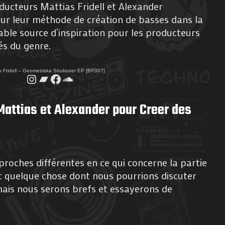
oducteurs Mattias Fridell et Alexander
ur leur méthode de création de basses dans la
table source d’inspiration pour les producteurs
és du genre.
 Fridell – Geometriska Strukturer EP [BP067]
Instagram
Bandcamp
Facebook
SoundCloud
attias et Alexander pour Creer des
oches différentes en ce qui concerne la partie
st quelque chose dont nous pourrions discuter
ais nous serons brefs et essayerons de