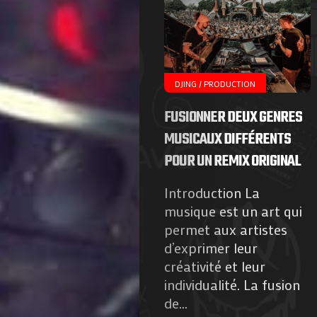
Agenda
Galerie
Photos
DJING / PRODUCTION
Magazine
FUSIONNER DEUX GENRES
MUSICAUX DIFFÉRENTS
À
POUR UN REMIX ORIGINAL
Propos
Introduction La
musique est un art qui
de
permet aux artistes
d’exprimer leur
Nous
créativité et leur
individualité. La fusion
Contactez-
de...