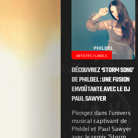
Agenda
Galerie
Photos
ARTISTES / LABELS
Magazine
DÉCOUVREZ ‘STORM SONG’
À
DE PHILDEL : UNE FUSION
ENVOÛTANTE AVEC LE DJ
Propos
PAUL SAWYER
de
Plongez dans l'univers
musical captivant de
Nous
Phildel et Paul Sawyer
avec le remix 'Storm