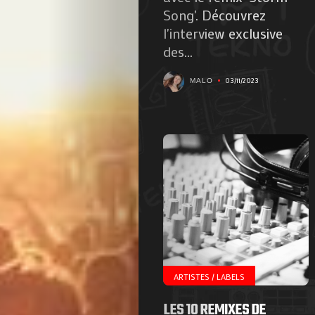
Contactez-
Song'. Découvrez
l'interview exclusive
nous
des...
!
03/11/2023
MALO
Search
ARTISTES / LABELS
LES 10 REMIXES DE