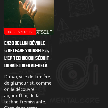
ARTISTES / LABELS
ENZO BELLINI DÉVOILE
« RELEASE YOURSELF »,
L’EP TECHNO QUI SÉDUIT
DUBAÏ ET BIEN AU-DELÀ
Dubaï, ville de lumière,
de glamour et, comme
on le découvre
aujourd’hui, de la
techno frémissante.
C’est dans cette...