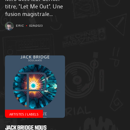
titre, "Let Me Out". Une
fusion magistrale...
02/11/2023
ERIC
ARTISTES / LABELS
JACK BRIDGE NOUS