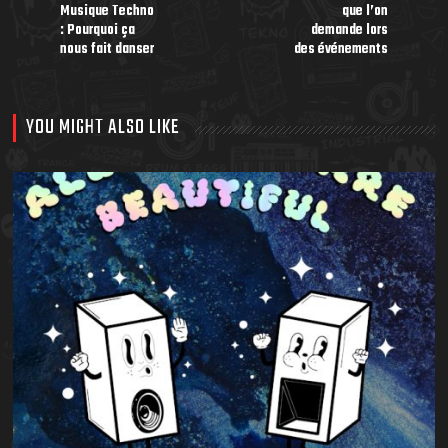
Musique Techno
que l’on
: Pourquoi ça
demande lors
nous fait danser
des événements
YOU MIGHT ALSO LIKE