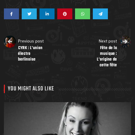
Previous post
Next post
CYRK : L’union
Fête de la
électro
musique :
berlinoise
L’origine de
cette fête
YOU MIGHT ALSO LIKE