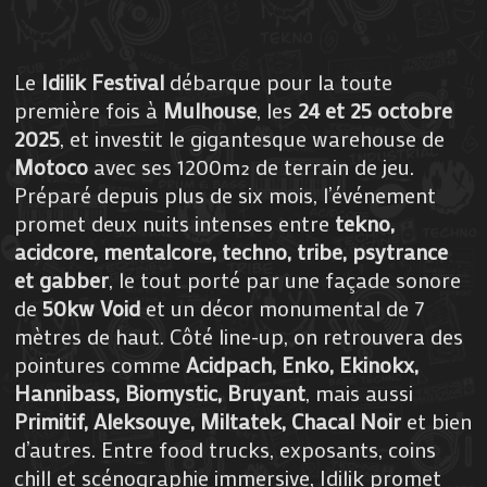
Le
Idilik Festival
débarque pour la toute
première fois à
Mulhouse
, les
24 et 25 octobre
2025
, et investit le gigantesque warehouse de
Motoco
avec ses 1200m² de terrain de jeu.
Préparé depuis plus de six mois, l’événement
promet deux nuits intenses entre
tekno,
acidcore, mentalcore, techno, tribe, psytrance
et gabber
, le tout porté par une façade sonore
de
50kw Void
et un décor monumental de 7
mètres de haut. Côté line-up, on retrouvera des
pointures comme
Acidpach, Enko, Ekinokx,
Hannibass, Biomystic, Bruyant
, mais aussi
Primitif, Aleksouye, Miltatek, Chacal Noir
et bien
d’autres. Entre food trucks, exposants, coins
chill et scénographie immersive, Idilik promet