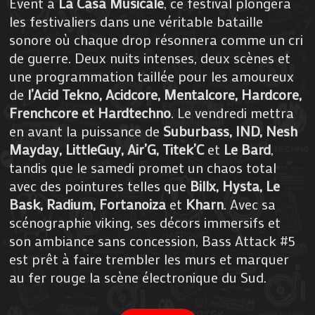
Event à
La Casa Musicale
, ce festival plongera
les festivaliers dans une véritable bataille
sonore où chaque drop résonnera comme un cri
de guerre. Deux nuits intenses, deux scènes et
une programmation taillée pour les amoureux
de
l’Acid Tekno, Acidcore, Mentalcore, Hardcore,
Frenchcore et Hardtechno
. Le vendredi mettra
en avant la puissance de
Suburbass, IND, Nesh
Mayday, LittleGuy, Air’G, Titek’C
et
Le Bard
,
tandis que le samedi promet un chaos total
avec des pointures telles que
Billx, Hysta, Le
Bask, Radium, Fortanoiza
et
Kharn
. Avec sa
scénographie viking, ses décors immersifs et
son ambiance sans concession, Bass Attack #5
est prêt à faire trembler les murs et marquer
au fer rouge la scène électronique du Sud.