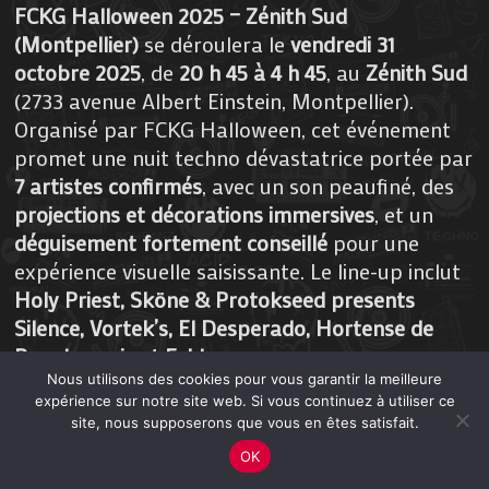
FCKG Halloween 2025 – Zénith Sud
(Montpellier)
se déroulera le
vendredi 31
octobre 2025
, de
20 h 45 à 4 h 45
, au
Zénith Sud
(2733 avenue Albert Einstein, Montpellier).
Organisé par FCKG Halloween, cet événement
promet une nuit techno dévastatrice portée par
7 artistes confirmés
, avec un son peaufiné, des
projections et décorations immersives
, et un
déguisement fortement conseillé
pour une
expérience visuelle saisissante. Le line-up inclut
Holy Priest, Sköne & Protokseed presents
Silence, Vortek’s, El Desperado, Hortense de
Beauharnais et Eskha
.
Nous utilisons des cookies pour vous garantir la meilleure
expérience sur notre site web. Si vous continuez à utiliser ce
site, nous supposerons que vous en êtes satisfait.
En savoir +
OK