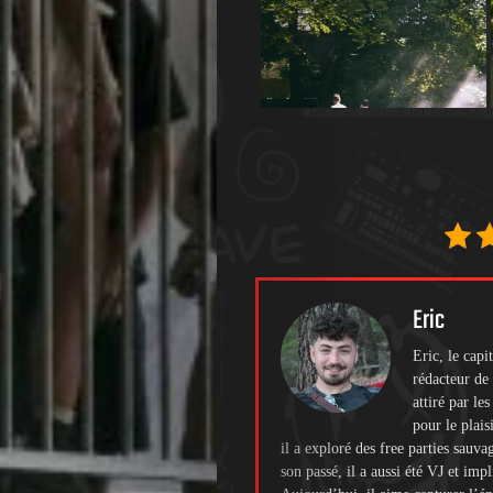
de
Nous
Contactez-
nous
!
Eric
Search
Eric, le cap
rédacteur de 
attiré par le
pour le plais
il a exploré des free parties sauva
son passé, il a aussi été VJ et imp