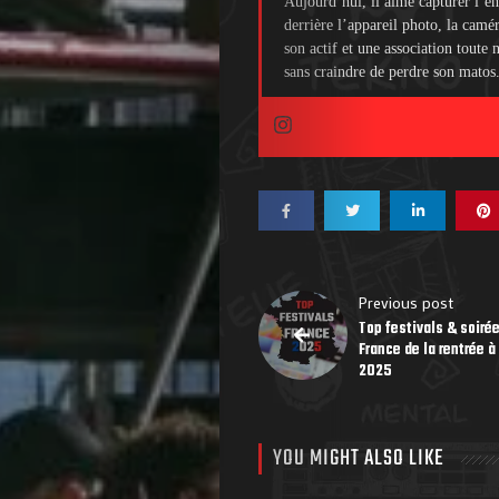
Aujourd’hui, il aime capturer l’én
derrière l’appareil photo, la camé
son actif et une association toute
sans craindre de perdre son matos
Previous post
Top festivals & soiré
France de la rentrée à 
2025
YOU MIGHT ALSO LIKE