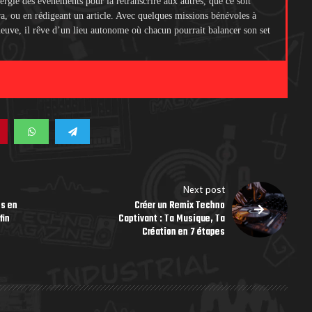
ergie des événements pour la retranscrire aux autres, que ce soit
ra, ou en rédigeant un article. Avec quelques missions bénévoles à
 neuve, il rêve d’un lieu autonome où chacun pourrait balancer son set
.
Next post
es en
Créer un Remix Techno
fin
Captivant : Ta Musique, Ta
Création en 7 étapes