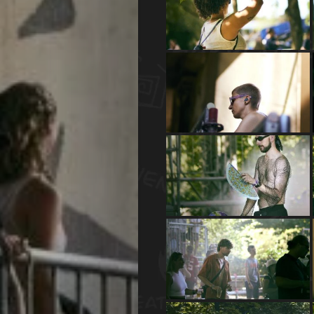
Agenda
Galerie
Photos
Magazine
À
Propos