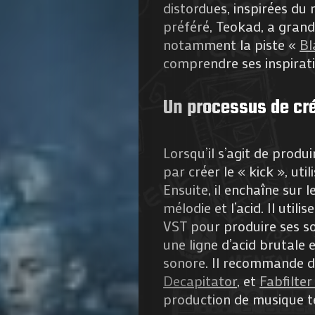
distordues, inspirées du
de
préféré, Teokad, a grand
notamment la piste «
Bl
Nous
comprendre ses inspirati
Contactez-
Un processus de cr
nous
Lorsqu’il s’agit de prod
!
par créer le « kick », uti
Ensuite, il enchaîne sur 
mélodie et l’acid. Il util
VST pour produire ses so
Search
une ligne d’acid brutale
sonore. Il recommande 
Decapitator
, et
Fabfilte
production de musique t