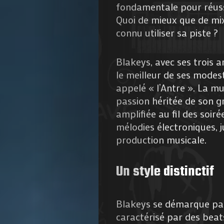
fondamentale pour réuss
Quoi de mieux que de mix
connu utiliser sa piste ?
Blakeys, avec ses trois a
le meilleur de ses modes
Agenda
appelé « l’Antre ». La m
passion héritée de son gr
Galerie
amplifiée au fil des soir
mélodies électroniques, j
Photos
production musicale.
Magazine
Un style distinctif
À
Blakeys se démarque par 
Propos
caractérisé par des beat