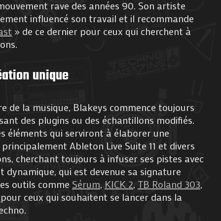
 mouvement rave des années 90. Son artiste
ement influencé son travail et il recommande
ast
» de ce dernier pour ceux qui cherchent à
ons.
éation unique
uire de la musique, Blakeys commence toujours
lisant des plugins ou des échantillons modifiés.
les éléments qui serviront à élaborer une
ise principalement Ableton Live Suite 11 et divers
ns, cherchant toujours à infuser ses pistes avec
 et dynamique, qui est devenue sa signature
des outils comme
Sérum
,
KICK 2
,
TB Roland 303
,
r
pour ceux qui souhaitent se lancer dans la
echno.