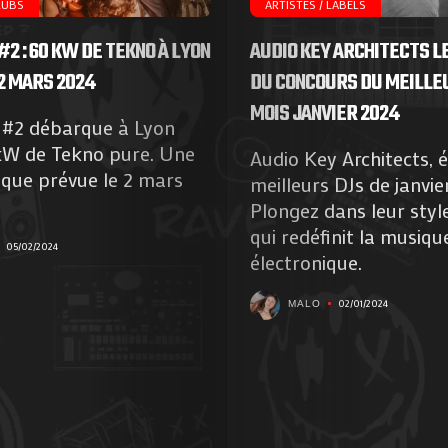
nous
LUBS
ARTISTES / LABELS
#2 : 60 KW DE TEKNO À LYON
AUDIO KEY ARCHITECTS L
!
2 MARS 2024
DU CONCOURS DU MEILLE
MOIS JANVIER 2024
 #2 débarque à Lyon
Search
kW de Tekno pure. Une
Audio Key Architects, é
ique prévue le 2 mars
meilleurs DJs de janvie
Plongez dans leur style
qui redéfinit la musiqu
05/02/2024
électronique.
02/01/2024
MALO