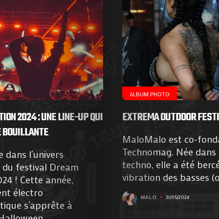
ALBUM PHOTO
ION 2024 : UNE LINE-UP QUI
EXTREMA OUTDOOR FESTI
 BOUILLANTE
MaloMalo est co-fonda
Technomag. Née dans l
 dans l’univers
techno, elle a été berc
 du festival Dream
vibration des basses (on
24 ! Cette année,
nt électro
31/05/2024
MALO
ique s’apprête à
Halloween...