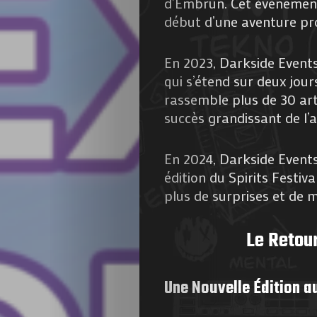
d’Embrun. Cet événement,
de
début d’une aventure pr
Nous
En 2023, Darkside Events 
qui s’étend sur deux jou
Contactez-
rassemble plus de 30 arti
succès grandissant de l’a
nous
En 2024, Darkside Events
!
édition du Spirits Festi
plus de surprises et de 
Search
Le Retour
Une Nouvelle Édition a