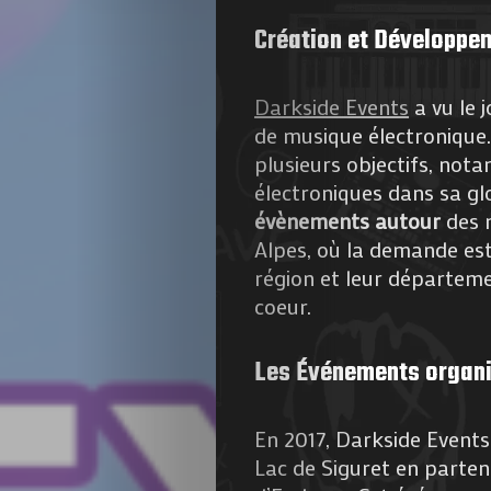
Création et Développe
Darkside Events
a vu le 
de musique électronique. 
plusieurs objectifs, no
Agenda
électroniques dans sa gl
évènements autour
des 
Galerie
Alpes, où la demande est
région et leur départeme
Photos
coeur.
Magazine
Les Événements organ
À
En 2017, Darkside Event
Propos
Lac de Siguret en parte