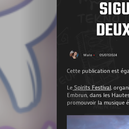
SIG
DEUX
Malo
05/07/2024
Cette publication est ég
Le
Spirits Festival
, organ
Embrun, dans les Hautes-
promouvoir la musique él