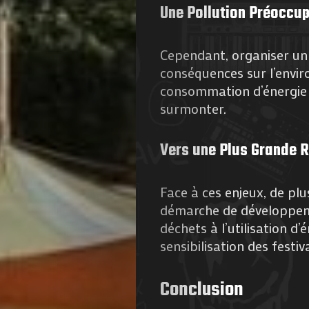
Une Pollution Préoccu
Cependant, organiser un 
conséquences sur l’envir
consommation d’énergie e
surmonter.
Agenda
Vers une Plus Grande 
Galerie
Photos
Face à ces enjeux, de plu
démarche de développeme
Magazine
déchets à l’utilisation d
sensibilisation des festiva
À
Conclusion
Propos