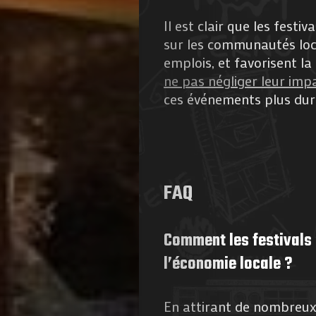
de
Il est clair que les festi
sur les communautés loca
Nous
emplois, et favorisent la
ne pas négliger leur im
Contactez-
ces événements plus dur
nous
!
FAQ
Search
Comment les festivals 
l’économie locale ?
En attirant de nombreux 