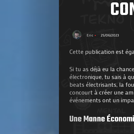
CO
Eric
25/06/2023
Cette publication est ég
Si tu as déjà eu la chanc
électronique, tu sais à q
beats électrisants, la fo
concourt à créer une amb
événements ont un impac
Une Manne Économi