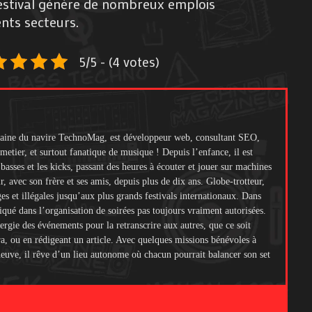
 festival génère de nombreux emplois
nts secteurs.
5/5 - (4 votes)
itaine du navire TechnoMag, est développeur web, consultant SEO,
metier, et surtout fanatique de musique ! Depuis l’enfance, il est
s basses et les kicks, passant des heures à écouter et jouer sur machines
ir, avec son frère et ses amis, depuis plus de dix ans. Globe-trotteur,
ges et illégales jusqu’aux plus grands festivals internationaux. Dans
liqué dans l’organisation de soirées pas toujours vraiment autorisées.
ergie des événements pour la retranscrire aux autres, que ce soit
ra, ou en rédigeant un article. Avec quelques missions bénévoles à
 neuve, il rêve d’un lieu autonome où chacun pourrait balancer son set
.