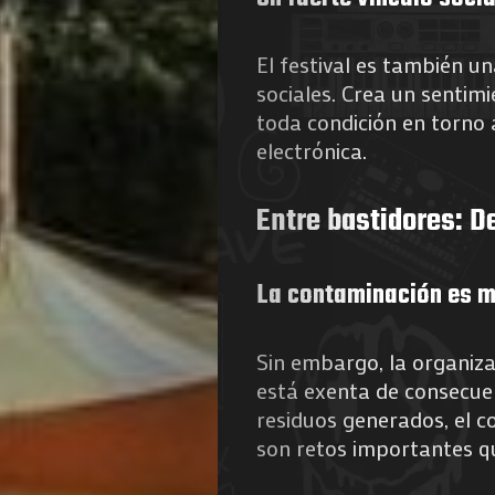
El festival es también u
sociales. Crea un senti
toda condición en torno
electrónica.
Agenda
Entre bastidores: 
Galerie
La contaminación es m
Photos
Magazine
Sin embargo, la organiza
está exenta de consecue
À
residuos generados, el 
son retos importantes q
Propos