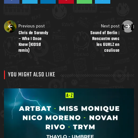
Previous post
Next post
Chris de Sarandy
Sound of Berlin :
– Who I Once
Rencontre avec
Knew (KIDSØ
les GURLZ en
remix)
coulisse
YOU MIGHT ALSO LIKE