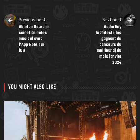
Previous post
Next post
Ableton Note : le
Audio Key
carnet de notes
Architects les
musical avec
gagnant du
l’App Note sur
concours du
iOS
meilleur dj du
mois janvier
2024
YOU MIGHT ALSO LIKE