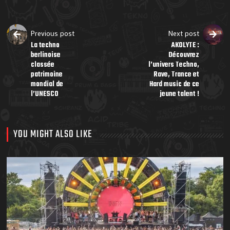
Previous post
Next post
La techno
AKOLYTE :
berlinoise
Découvrez
classée
l’univers Techno,
patrimoine
Rave, Trance et
mondial de
Hard music de ce
l’UNESCO
jeune talent !
YOU MIGHT ALSO LIKE