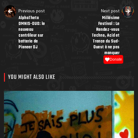
Previous post
Next post
AlphaTheta
Millésime
OMNIS-DUO: le
Festival : Le
nouveau
Rendez-vous
contrôleur sur
Techno, Acid et
batterie de
Trance du Sud-
Pioneer DJ
Ouest à ne pas
manquer
Donate
YOU MIGHT ALSO LIKE