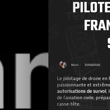
PILOT
FRA
Malo
25/06/2026
Le pilotage de drone en F
passionnante et extrême
autorisations de survol
,
de l’aviation civile, prép
casse-tête.