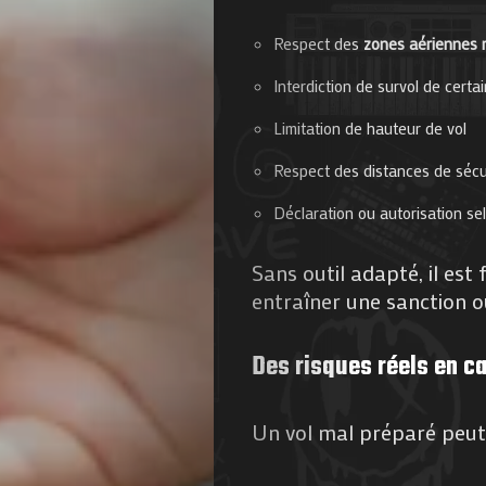
Respect des
zones aériennes 
Interdiction de survol de certa
Limitation de hauteur de vol
Respect des distances de sécu
Agenda
Déclaration ou autorisation se
Galerie
Sans outil adapté, il es
Photos
entraîner une sanction ou
Magazine
Des risques réels en c
À
Un vol mal préparé peut 
Propos