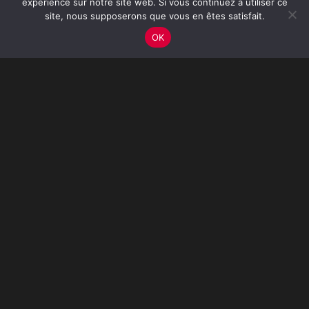
expérience sur notre site web. Si vous continuez à utiliser ce
site, nous supposerons que vous en êtes satisfait.
OK
Mentions légales
Privacy Policy
Devenir bénévole