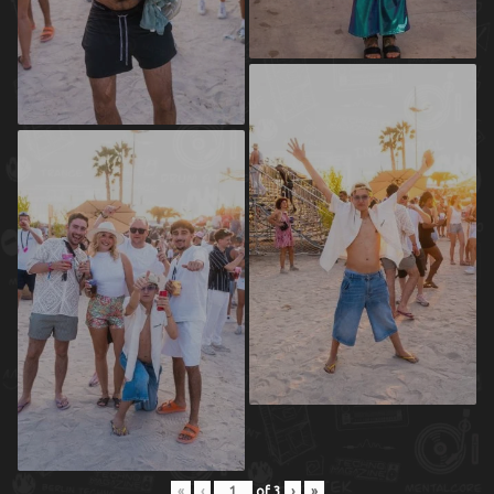
«
‹
of
3
›
»