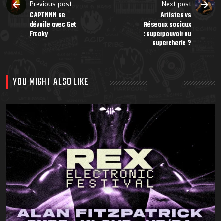
Previous post
Next post
CAPTNNN se
Artistes vs
dévoile avec Get
Réseaux sociaux
Freaky
: superpouvoir ou
supercherie ?
YOU MIGHT ALSO LIKE