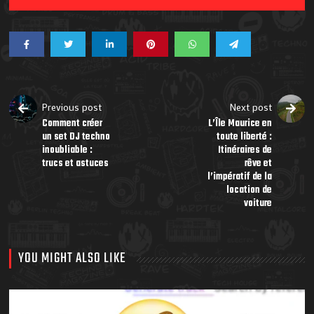
Previous post
Next post
Comment créer
L’Île Maurice en
un set DJ techno
toute liberté :
inoubliable :
Itinéraires de
trucs et astuces
rêve et
l’impératif de la
location de
voiture
YOU MIGHT ALSO LIKE