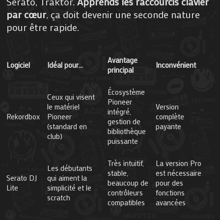
Serato, Traktor.
Apprends les raccourcis clavier
par cœur
, ça doit devenir une seconde nature
pour être rapide.
Avantage
Logiciel
Idéal pour…
Inconvénient
principal
Écosystème
Ceux qui visent
Pioneer
le matériel
Version
intégré,
Rekordbox
Pioneer
complète
gestion de
(standard en
payante
bibliothèque
club)
puissante
Très intuitif,
La version Pro
Les débutants
stable,
est nécessaire
Serato DJ
qui aiment la
beaucoup de
pour des
Lite
simplicité et le
contrôleurs
fonctions
scratch
compatibles
avancées