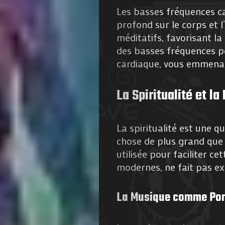
Les basses fréquences ca
profond sur le corps et l
méditatifs, favorisant la
des basses fréquences 
cardiaque, vous emmenan
Agenda
La Spiritualité et l
Galerie
La spiritualité est une q
Photos
chose de plus grand que s
utilisée pour faciliter c
Magazine
modernes, ne fait pas ex
À
La Musique comme Por
Propos