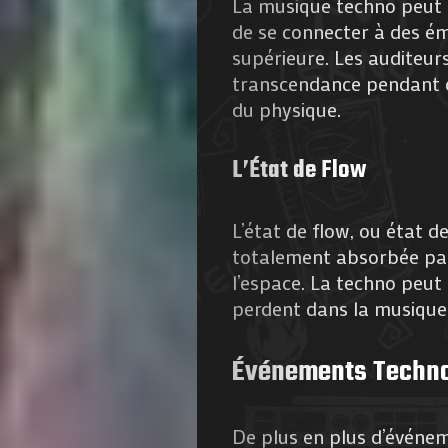
La musique techno peut 
de
de se connecter à des é
supérieure. Les auditeur
Nous
transcendance pendant de
du physique.
Contactez-
L’État de Flow
nous
L’état de flow, ou état 
!
totalement absorbée par 
l’espace. La techno peut 
perdent dans la musique, 
Search
Événements Techno 
De plus en plus d’événe