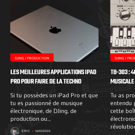
DJING / PRODUCTION
DJING / PR
LES MEILLEURES APPLICATIONS IPAD
TB-303 : 
PRO POUR FAIRE DE LA TECHNO
MUSICALE 
Si tu possèdes un iPad Pro et que
Tu as pr
tu es passionné de musique
entendu p
électronique, de DJing, de
cette boî
production ou...
électroni
révolution
16/02/2026
ERIC