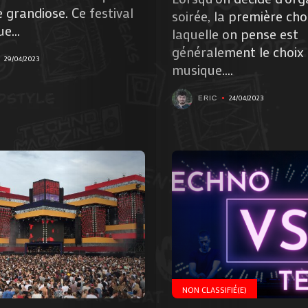
 grandiose. Ce festival
soirée, la première cho
Nous
e...
laquelle on pense est
généralement le choix 
Contactez-
29/04/2023
musique....
nous
24/04/2023
ERIC
!
Search
NON CLASSIFIÉ(E)