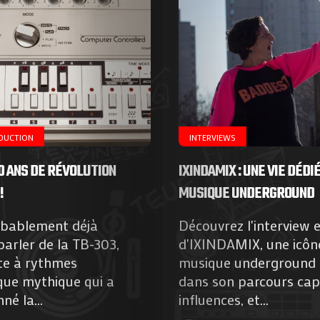
ODUCTION
INTERVIEWS
40 ANS DE RÉVOLUTION
IXINDAMIX : UNE VIE DÉDIÉ
!
MUSIQUE UNDERGROUND
obablement déjà
Découvrez l'interview e
arler de la TB-303,
d'IXINDAMIX, une icône
te à rythmes
musique underground 
que mythique qui a
dans son parcours capt
né la...
influences, et...