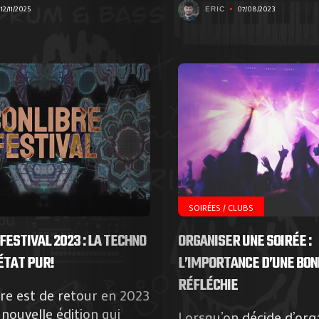
12/11/2025
07/08/2023
ERIC
Agenda
Galerie
Photos
Magazine
SOIRÉES / CLUBS
À
FESTIVAL 2023 : LA TECHNO
ORGANISER UNE SOIRÉE :
ÉTAT PUR!
L’IMPORTANCE D’UNE BON
Propos
RÉFLÉCHIE
bre est de retour en 2023
de
nouvelle édition qui
Lorsqu’on décide d’org