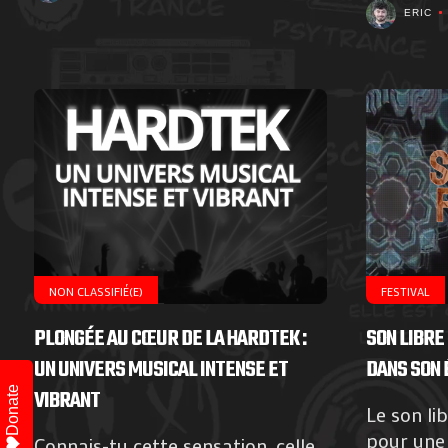
ERIC
NON CLASSIFIÉ(E)
FESTIVAL
PLONGÉE AU CŒUR DE LA HARDTEK :
SON LIBRE 
UN UNIVERS MUSICAL INTENSE ET
DANS SON 
Donate
VIBRANT
Le son li
pour une 
Connais-tu cette sensation, celle