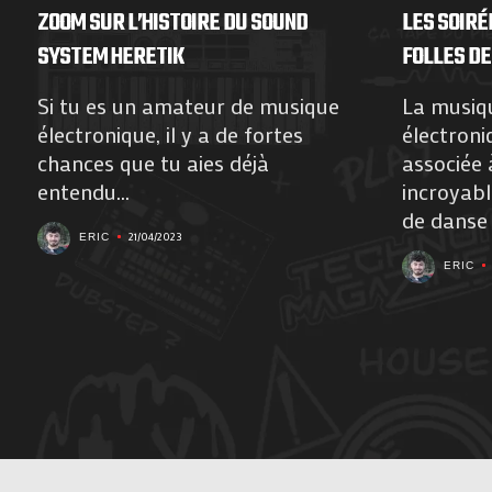
ZOOM SUR L’HISTOIRE DU SOUND
LES SOIRÉ
SYSTEM HERETIK
FOLLES DE
Si tu es un amateur de musique
La musiq
électronique, il y a de fortes
électroni
chances que tu aies déjà
associée 
entendu...
incroyabl
de danse e
21/04/2023
ERIC
ERIC