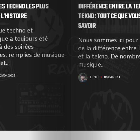
ES TECHNO LES PLUS
DIFFÉRENCE ENTRE LA TE
 L’HISTOIRE
TEKNO : TOUT CE QUE VOU
SAVOIR
ue techno et
que a toujours été
Nous sommes ici pour 
à des soirées
de la différence entre 
es, remplies de musique,
et la tekno. De nombr
t...
musique...
21/04/2023
18/04/2023
ERIC