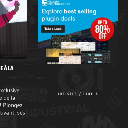
E À LA
xclusive
ARTISTES / LABELS
 de la
! Plongez
ivant, ses