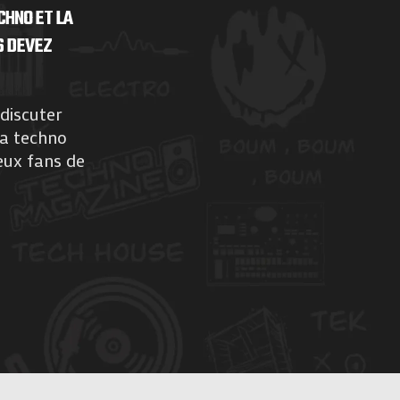
CHNO ET LA
S DEVEZ
discuter
la techno
eux fans de