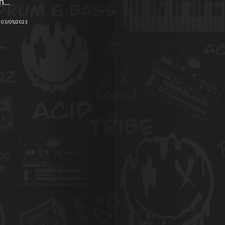
...
Photos
03/05/2023
Magazine
À
Propos
de
Nous
Contactez-
nous
!