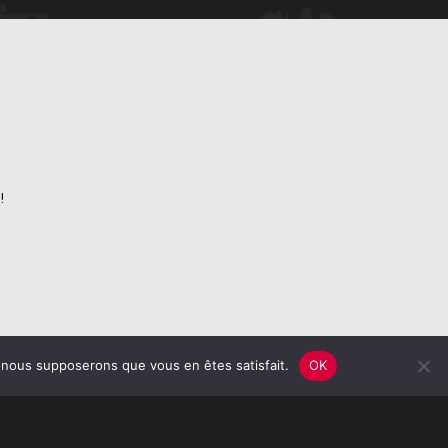
!
e, nous supposerons que vous en êtes satisfait.
OK