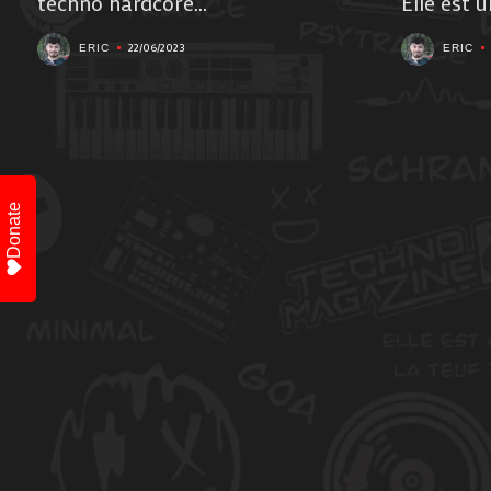
techno hardcore...
Elle est un
22/06/2023
ERIC
ERIC
Donate