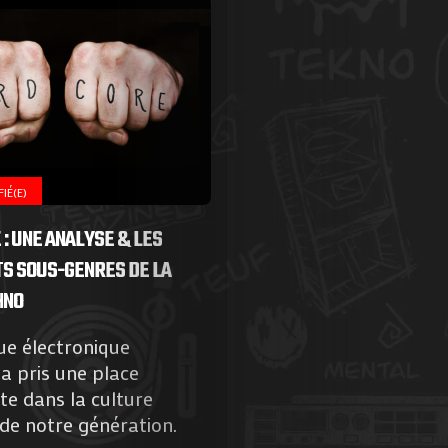
IÉ(E)
: UNE ANALYSE & LES
S SOUS-GENRES DE LA
HNO
ue électronique
Agenda
a pris une place
e dans la culture
Galerie
de notre génération.