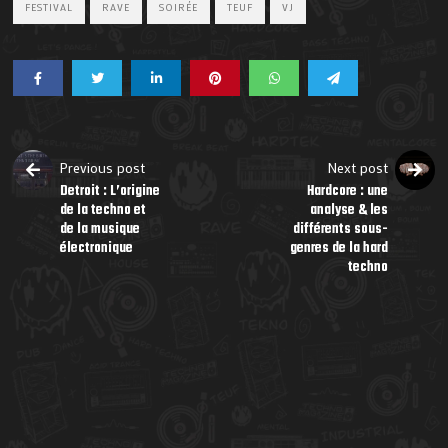
FESTIVAL
RAVE
SOIRÉE
TEUF
VJ
Previous post
Next post
Detroit : L’origine
Hardcore : une
de la techno et
analyse & les
de la musique
différents sous-
électronique
genres de la hard
techno