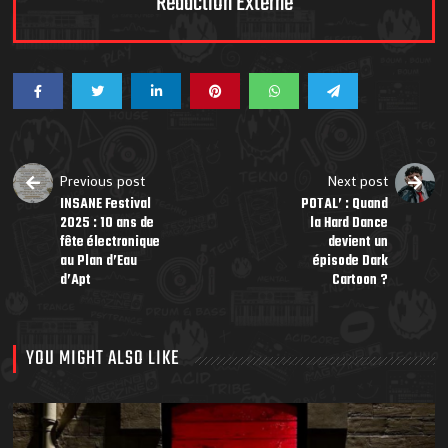
Rédaction Externe
Previous post
Next post
INSANE Festival
POTAL’ : Quand
2025 : 10 ans de
la Hard Dance
fête électronique
devient un
au Plan d’Eau
épisode Dark
d’Apt
Cartoon ?
YOU MIGHT ALSO LIKE