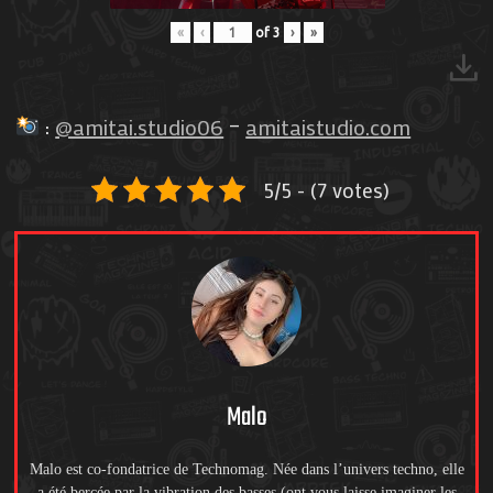
«
‹
of
3
›
»
:
@amitai.studio06
–
amitaistudio.com
5/5 - (7 votes)
Malo
Malo est co-fondatrice de Technomag. Née dans l’univers techno, elle
a été bercée par la vibration des basses (ont vous laisse imaginer les