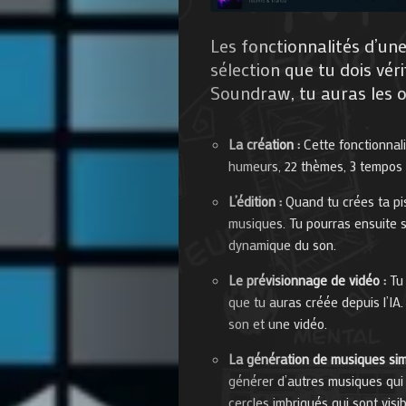
de
Les fonctionnalités d’une
sélection que tu dois véri
Nous
Soundraw, tu auras les o
Contactez-
La création :
Cette fonctionnal
nous
humeurs, 22 thèmes, 3 tempos 
L’édition :
Quand tu crées ta pi
!
musiques. Tu pourras ensuite sél
dynamique du son.
Le prévisionnage de vidéo :
Tu 
Search
que tu auras créée depuis l’IA
son et une vidéo.
La génération de musiques simi
générer d’autres musiques qui y
cercles imbriqués qui sont visib