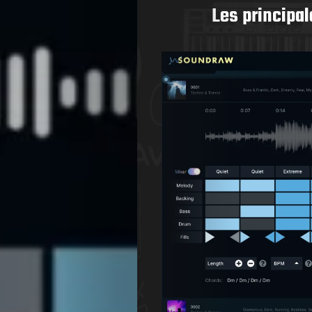
Les principa
Agenda
Galerie
Photos
Magazine
À
Propos