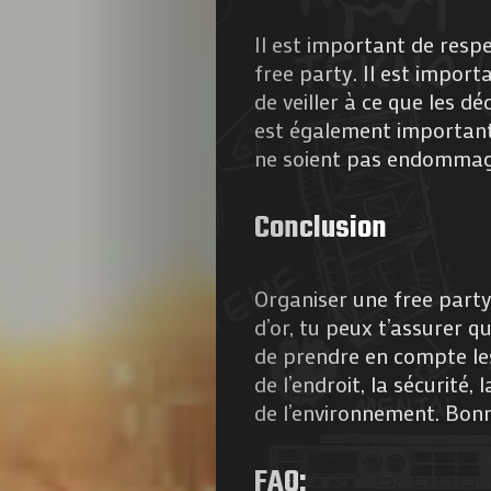
de
Il est important de resp
free party. Il est import
Nous
de veiller à ce que les dé
est également important d
Contactez-
ne soient pas endommag
nous
Conclusion
!
Organiser une free party 
d’or, tu peux t’assurer 
de prendre en compte les
Search
de l’endroit, la sécurité,
de l’environnement. Bon
FAQ: