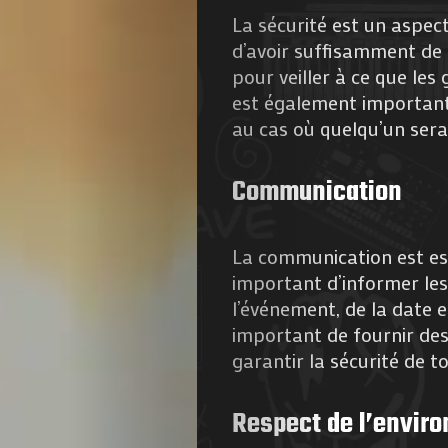
La sécurité est un aspect
d’avoir suffisamment de 
pour veiller à ce que le
est également important
au cas où quelqu’un serai
Agenda
Communication
Galerie
La communication est esse
Photos
important d’informer les
l’événement, de la date e
Magazine
important de fournir des 
garantir la sécurité de t
À
Respect de l’envir
Propos