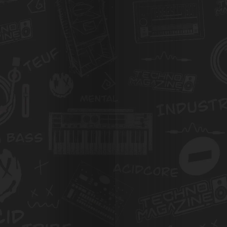
Galerie
Photos
Magazine
À
Propos
de
Nous
Contactez-