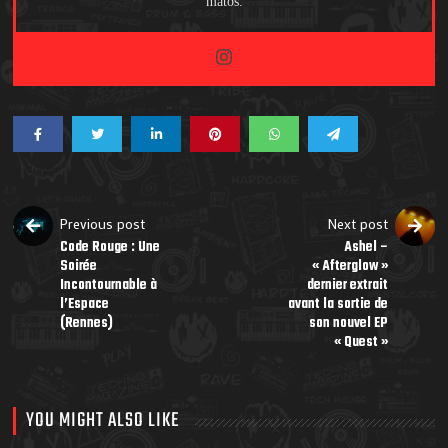
matos.
Previous post
Next post
Code Rouge : Une
Ashel –
Soirée
« Afterglow »
Incontournable à
dernier extrait
l’Espace
avant la sortie de
(Rennes)
son nouvel EP
« Quest »
YOU MIGHT ALSO LIKE