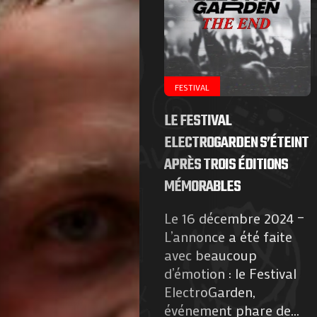
Agenda
Galerie
Photos
FESTIVAL
Magazine
LE FESTIVAL
ELECTROGARDEN S’ÉTEINT
À
APRÈS TROIS ÉDITIONS
MÉMORABLES
Propos
Le 16 décembre 2024 –
de
L’annonce a été faite
avec beaucoup
Nous
d’émotion : le Festival
ElectroGarden,
Contactez-
événement phare de...