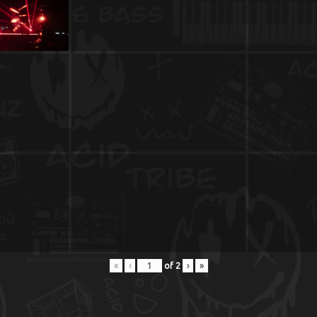
Magazine
À
Propos
de
Nous
Contactez-
nous
!
«
‹
of
2
›
»
Search