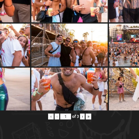
Magazine
À
Propos
de
Nous
Contactez-
nous
!
«
‹
of
3
›
»
Search