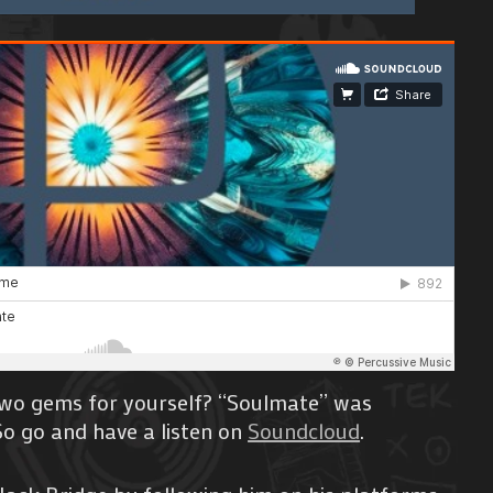
two gems for yourself? “Soulmate” was
So go and have a listen on
Soundcloud
.