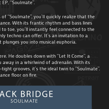
t EP, “Soulmate”.
 of “Soulmate”, you’ll quickly realize that the
ance. With its frantic rhythm and bass lines
 to toe, you’ll instantly feel connected to the
y techno can offer. It’s an invitation to a
 plunges you into musical euphoria.
ere. He doubles down with “Let It Come”, a
 away in a whirlwind of adrenalin. With its
tight grooves, it’s the ideal twin to “Soulmate”.
ance floor on fire.