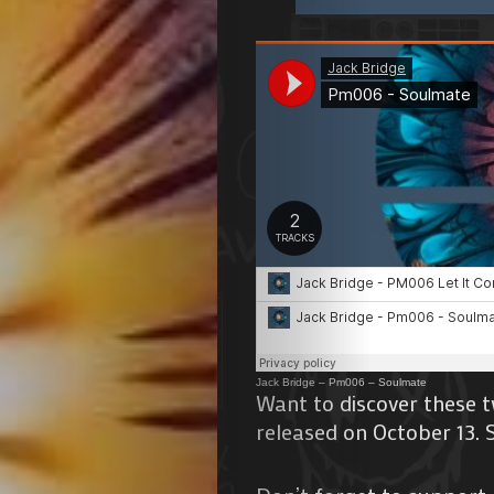
Agenda
Galerie
Photos
Magazine
À
Propos
de
Jack Bridge
–
Pm006 – Soulmate
Want to discover these 
released on October 13. 
Nous