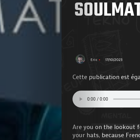
SOULMAT
Eric
17/10/2023
Cette publication est ég
Are you on the lookout f
your hats, because Frenc