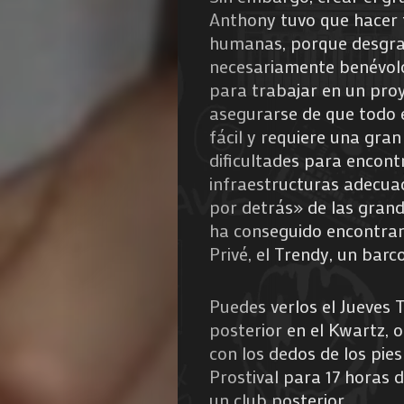
Anthony tuvo que hacer f
humanas, porque desgra
necesariamente benévolo 
para trabajar en un proy
asegurarse de que todo 
fácil y requiere una gra
Agenda
dificultades para encontr
infraestructuras adecuad
Galerie
por detrás» de las grand
ha conseguido encontrar
Photos
Privé, el Trendy, un barc
Magazine
Puedes verlos el Jueves T
posterior en el Kwartz, 
À
con los dedos de los pie
Prostival para 17 horas d
Propos
un club posterior.