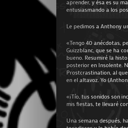
aprender, y ésa es su ma
entusiasmando a los pos
Le pedimos a Anthony u
«Tengo 40 anécdotas, pe
Guizzblanc, que se ha c
bueno. Resumiré la histo
posterior en Insolente. N
Prostcrastination, al qu
en el altavoz. Yo (Anthon
«¡Tío, tus sonidos son in
mis fiestas, te llevaré c
Una semana después, hab
tocadiscos y lo había da