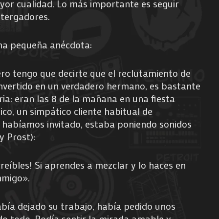
yor cualidad. Lo más importante es seguir
tergadores.
na pequeña anécdota:
ro tengo que decirte que el reclutamiento de
onvertido en un verdadero hermano, es bastante
ria: eran las 8 de la mañana en una fiesta
ico, un simpático cliente habitual de
e habíamos invitado, estaba poniendo sonidos
y Prost):
creíbles! Si aprendes a mezclar y lo haces en
onmigo».
ía dejado su trabajo, había pedido unos
do todo. Podía sentir la mirada amable y