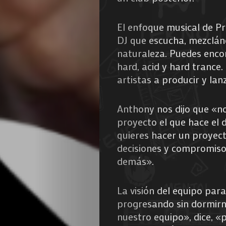
de
El enfoque musical de Pro
Nous
DJ que escucha, mezclánd
naturaleza. Puedes encon
hard, acid y hard trance
artistas a producir y lan
Search
Anthony nos dijo que «no 
proyecto el que hace el d
quieres hacer un proyect
decisiones y compromisos
demás».
La visión del equipo para
progresando sin dormirn
nuestro equipo», dice, «