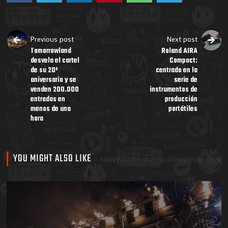
Previous post
Next post
Tomorrowland
Roland AIRA
desvela el cartel
Compact:
de su 20º
centrado en la
aniversario y se
serie de
venden 200.000
instrumentos de
entradas en
producción
menos de una
portátiles
hora
YOU MIGHT ALSO LIKE