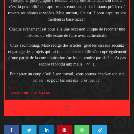
Vidéaste
&
photographe
freelance, ce qu’elle aime dans son métier,
c’est la possibilité de capturer des émotions et des instants précieux à
travers ses photos et vidéos. Mais surtout, elle est là pour capturer vos
meilleures bass-faces !
Chaque événement est pour elle une occasion unique de raconter une
histoire, qu’elle essaie de faire avec authenticité.
Chez Technomag, Malo rédige des articles, gère les réseaux sociaux
et partage des projets qui lui tiennent à cœur. Elle s’occupe également
d’une partie de la communication (ne lui en voulez pas si elle n’a pas
encore répondu aux mails ! ^^’ ).
Pour jeter un coup d’œil à son travail, vous pouvez checker son site
par ici
, et pour les réseaux,
c’est par là
.
www.amitaistudio.com