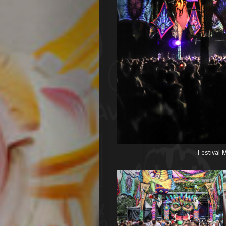
Agenda
Galerie
Photos
Festival 
Magazine
À
Propos