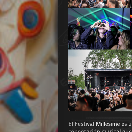
de
Nous
Search
El Festival Millésime es 
connotación musical que 