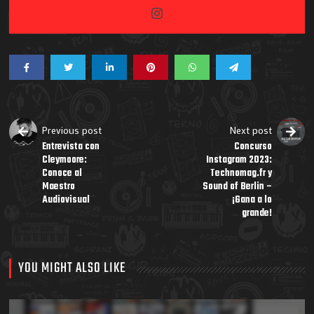
Previous post
Next post
Entrevista con
Concurso
Cleymoore:
Instagram 2023:
Conoce al
Technomag.fr y
Maestro
Sound of Berlin –
Audiovisual
¡Gana a lo
grande!
YOU MIGHT ALSO LIKE