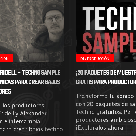
CCIÓN
DJ / PRODUCCIÓN
RIDELL – TECHNO SAMPLE
¡20 PAQUETES DE MUEST
CNICAS PARA CREAR BAJOS
GRATIS PARA PRODUCTORE
ORES
Transforma tu sonido 
Agenda
con 20 paquetes de s
 los productores
Techno gratuitos. Per
ridell y Alexander
Galerie
productores ambicioso
n e intercambia
¡Explóralos ahora!
para crear bajos techno