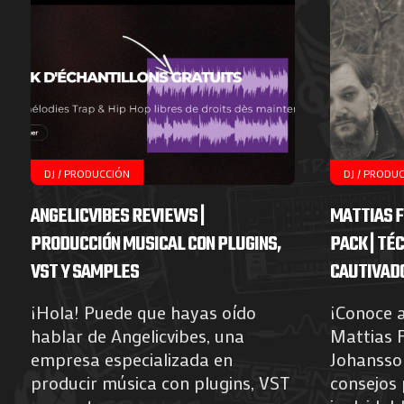
DJ / PRODUCCIÓN
DJ / PRODU
ANGELICVIBES REVIEWS |
MATTIAS F
PRODUCCIÓN MUSICAL CON PLUGINS,
PACK | TÉ
VST Y SAMPLES
CAUTIVAD
¡Hola! Puede que hayas oído
¡Conoce a
hablar de Angelicvibes, una
Mattias F
empresa especializada en
Johansso
producir música con plugins, VST
consejos 