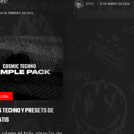
Photos
les!
31 DE ENERO DE 2026
ERIC
Magazine
14 DE FEBRERO DE 2026
À
Propos
de
Nous
CCIÓN
Search
 TECHNO Y PRESETS DE
ATIS
 cómo el trío alemán de