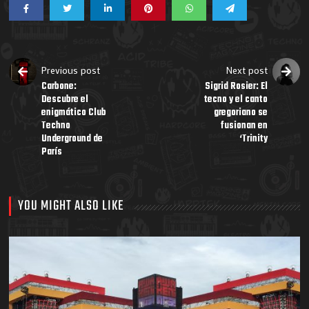
Previous post
Next post
Carbone:
Sigrid Rosier: El
Descubre el
tecno y el canto
enigmático Club
gregoriano se
Techno
fusionan en
Underground de
‘Trinity
París
YOU MIGHT ALSO LIKE