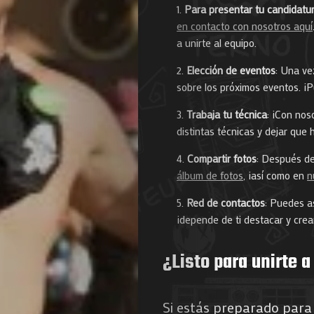
Para presentar tu candidatu
de
en contacto con nosotros aquí
a unirte al equipo.
Nous
Elección de eventos
: Una ve
sobre los próximos eventos. ¡P
Trabaja tu técnica
: ¡Con nos
Search
distintas técnicas y dejar que 
Compartir fotos
: Después de
álbum de fotos
, ¡así como en
n
Red de contactos
: Puedes as
¡depende de ti destacar y crea
¿Listo para unirte a
Si estás preparado para