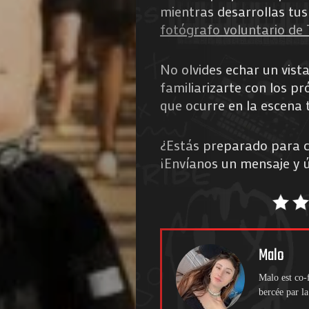
mientras desarrollas tus
fotógrafo voluntario d
No olvides echar un vist
familiarizarte con los pr
que ocurre en la escena 
¿Estás preparado para 
¡Envíanos un mensaje y 
Malo
Malo est co-
bercée par la