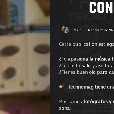
CON
Malo
17 de marzo de 202
Cette publication est ég
¿Te apasiona la música 
¿Te gusta salir y asistir 
¿Tienes buen ojo para c
¡Technomag tiene una
Buscamos
fotógrafos y 
zona
.