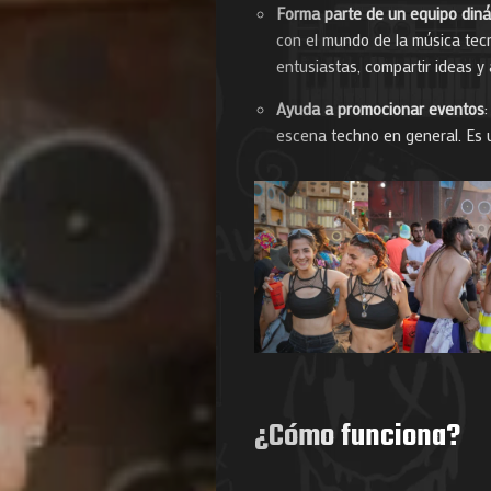
Forma parte de un equipo din
con el mundo de la música tecn
entusiastas, compartir ideas y
Ayuda a promocionar eventos
escena techno en general. Es 
Agenda
Galerie
Photos
Magazine
À
¿Cómo funciona?
Propos