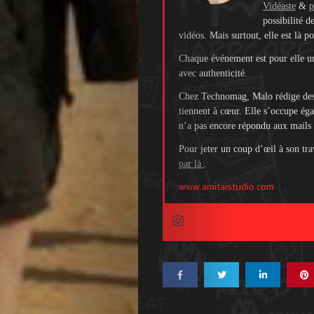
Vidéaste
&
p
possibilité d
vidéos. Mais surtout, elle est là p
Chaque événement est pour elle une
avec authenticité.
Chez Technomag, Malo rédige des ar
tiennent à cœur. Elle s’occupe éga
n’a pas encore répondu aux mails 
Pour jeter un coup d’œil à son tr
par là
.
www.amitaistudio.com