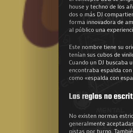
house y techno de los añ
de
dos o más DJ compartier
forma innovadora de ampl
Nous
al público una experienc
Este nombre tiene su ori
Search
tenían sus cubos de vinil
Cuando un DJ buscaba un
encontraba espalda con e
como «espalda con espal
Las reglas no escri
No existen normas estric
generalmente aceptadas.
pistas por turno. Tambié