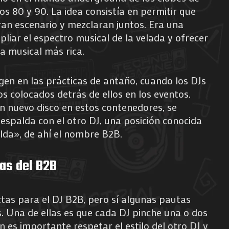
os 80 y 90. La idea consistía en permitir que
an escenario y mezclaran juntos. Era una
iar el espectro musical de la velada y ofrecer
ia musical más rica.
gen en las prácticas de antaño, cuando los DJs
os colocados detrás de ellos en los eventos.
 nuevo disco en estos contenedores, se
spalda con el otro DJ, una posición conocida
da», de ahí el nombre B2B.
tas del B2B
tas para el DJ B2B, pero sí algunas pautas
 Una de ellas es que cada DJ pinche una o dos
n es importante respetar el estilo del otro DJ y