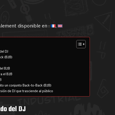
alement disponible en :
del DJ
ck (B2B)
del B2B
ra el B2B
B
to un conjunto Back-to-Back (B2B)
sión de DJ que trasciende al público
do del DJ