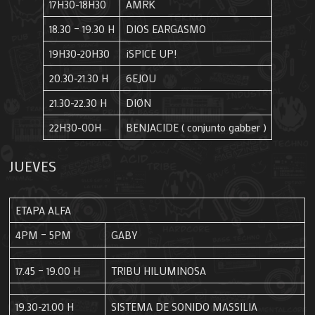
17H30-18H30
AMRK
18.30 – 19.30 H
DIOS EARGASMO
19H30-20H30
¡SPICE UP!
20.30-21.30 H
6EJOU
21.30-22.30 H
DIØN
22H30-00H
BENJACIDE ( conjunto gabber )
JUEVES
ETAPA ALFA
4PM – 5PM
GABY
17.45 – 19.00 H
TRIBU HILUMINOSA
19.30-21.00 H
SISTEMA DE SONIDO MASSILIA