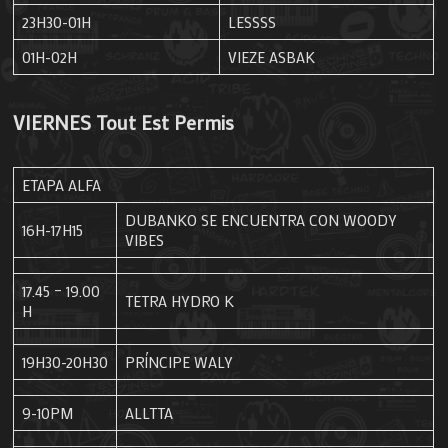
23H30-01H
LESSSS
01H-02H
VIEZE ASBAK
VIERNES
Tout Est Permis
ETAPA ALFA
DUBANKO SE ENCUENTRA CON WOODY
16H-17H15
VIBES
17.45 – 19.00
TETRA HYDRO K
H
19H30-20H30
PRÍNCIPE WALY
9-10PM
ALLTTA