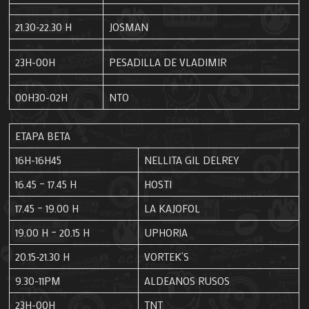
21.30-22.30 H
JOSMAN
23H-00H
PESADILLA DE VLADIMIR
00H30-02H
NTO
ETAPA BETA
16H-16H45
NELLITA GIL DELREY
16.45 – 17.45 H
HOSTI
17.45 – 19.00 H
LA KAJOFOL
19.00 H – 20.15 H
UPHORIA
20.15-21.30 H
VORTEK’S
9.30-11PM
ALDEANOS RUSOS
23H-00H
TNT