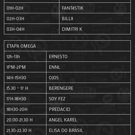
01H-02H
FANT4STIK
02H-03H
BILLX
03H-04H
DIMITRI K
ETAPA OMEGA
12h-13h
ERNESTO
1PM-2PM
ENNL
14H-15H30
OJOS
15.30 – 17 H
BERENGERE
17H-18H30
SOY FEZ
18H30-20H
PREDACID
20.00-21.30 H
ANGEL KAREL
21.30-22.30 H
ELISA DO BRASIL