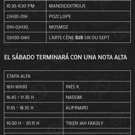
10.30-11.30 PM
MANDIDEXTROUS
23H30-01H
POZCLOPE
01H-02H30
MOSMOZ
02H30-04H
L’ARTS CÈNE
B2B
SIX OU SEPT
EL SÁBADO TERMINARÁ CON UNA NOTA ALTA
ETAPA ALFA
16H-16H30
INES K
16.45 – 17.30 H
NASSIM
17.45 – 18.30 H
AUPINARD
19.00 H – 20.15 H
TIKEN JAH FAKOLY