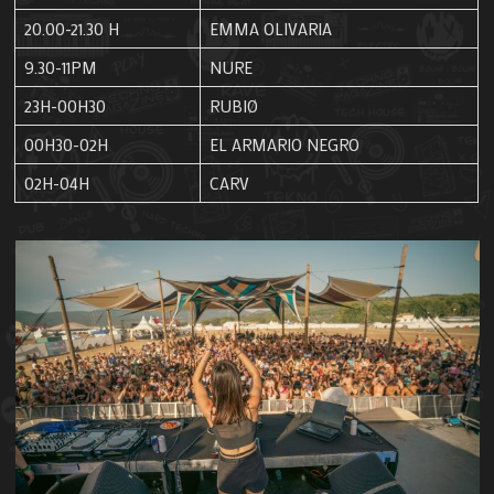
20.00-21.30 H
EMMA OLIVARIA
9.30-11PM
NURE
23H-00H30
RUBIØ
00H30-02H
EL ARMARIO NEGRO
02H-04H
CARV