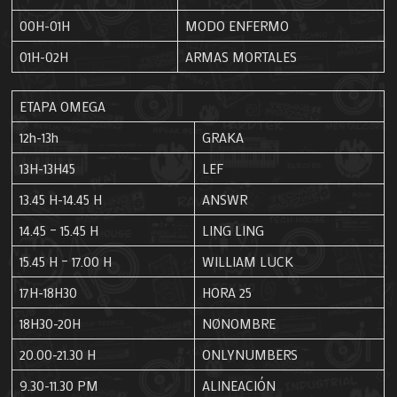
00H-01H
MODO ENFERMO
01H-02H
ARMAS MORTALES
ETAPA OMEGA
12h-13h
GRAKA
13H-13H45
LEF
13.45 H-14.45 H
ANSWR
14.45 – 15.45 H
LING LING
15.45 H – 17.00 H
WILLIAM LUCK
17H-18H30
HORA 25
18H30-20H
NØNOMBRE
20.00-21.30 H
ONLYNUMBERS
9.30-11.30 PM
ALINEACIÓN