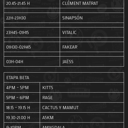
20.45-21.45 H
CLÉMENT MATRAT
22H-23H30
SINAPSÓN
23H45-01H15
VITALIC
01H30-02H45
FAKEAR
03H-04H
JAËSS
ETAPA BETA
4PM – 5PM
KITTS
5PM – 6PM
RAGE
18.15 – 19.15 H
CACTUS Y MAMUT
19.30-21.00 H
A5KM
9-10PM
AMYGDALA