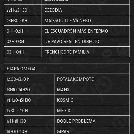
22H-23H30
ECZODIA
23H30-01H
MAISSOUILLE
VS
NEKO
01H-02H
EL ESCUADRÓN MÁS ENFERMO
02H-03H
DR.PAVO REAL EN DIRECTO
03H-04H
FRENCHCORE FAMILIA
ETAPA OMEGA
12.00-13.10 h
POTALAKOMPOTE
13H10-14H20
MANX
14H20-15H30
KOSMIC
15.30 – 17 H
MEGIX
17H-18H30
DOBLE PROBLEMA
18H30-20H
GIRAR