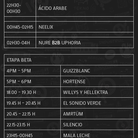
22H30-
ÁCIDO ARABE
00H30
00H45-02H15
NEELIX
02H30-04H
NURE
B2B
UPHORIA
ETAPA BETA
4PM – 5PM
GUIZZBLANC
5PM – 6PM
HORTENSE
18.00 – 19.30 H
WILLYS Y HELLEKTRA
19.45 H – 20.45 H
EL SONIDO VERDE
20.45 – 22.15 H
AMRTÜM
22.15-23.15 H
SILENCIO
23H15-00H45
MALA LECHE